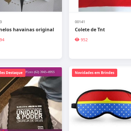
3
00141
nelos havainas original
Colete de Tnt
94
952
des Destaque
Novidades em Brindes