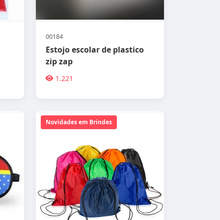
00184
Estojo escolar de plastico
zip zap
1.221
Novidades em Brindes