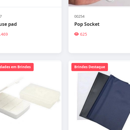
7
00254
se pad
Pop Socket
.469
625
dades em Brindes
Brindes Destaque