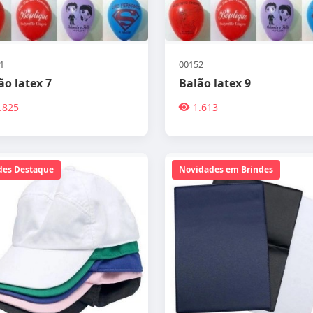
1
00152
ão latex 7
Balão latex 9
.825
1.613
des Destaque
Novidades em Brindes