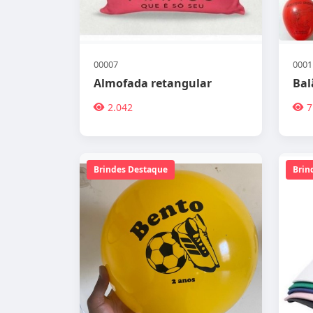
00007
0001
Almofada retangular
Bal
2.042
7
Brindes Destaque
Brin