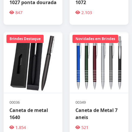
1027 ponta dourada
1072
847
2.103
Brindes Destaque
Novidades em Brindes
00036
00349
Caneta de metal
Caneta de Metal 7
1640
aneis
1.854
521