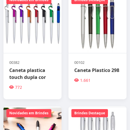
00382
00102
Caneta plastica
Caneta Plastico 298
touch dupla cor
1.661
772
Novidades em Brindes
Brindes Destaque