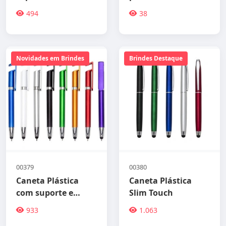
494
38
Novidades em Brindes
Brindes Destaque
00379
00380
Caneta Plástica
Caneta Plástica
com suporte e
Slim Touch
touch na ponta
933
1.063