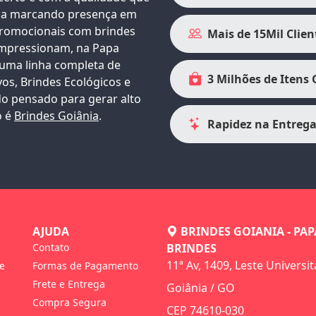
sa marcando presença em
promocionais com
brindes
Mais de 15Mil Clien
mpressionam, na Papa
 uma linha completa de
3 Milhões de Itens
vos
, Brindes Ecológicos e
 pensado para gerar alto
o é
Brindes Goiânia
.
Rapidez na Entreg
AJUDA
BRINDES GOIANIA - PAP
Contato
BRINDES
11ª Av, 1409, Leste Universit
de
Formas de Pagamento
Frete e Entrega
Goiânia / GO
Compra Segura
CEP 74610-030