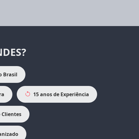
NDES?
 Brasil
ra
15 anos de Experiência
 Clientes
anizado