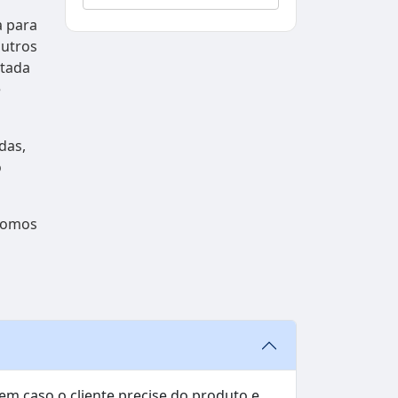
a para
outros
etada
e
das,
o
 Somos
em caso o cliente precise do produto e