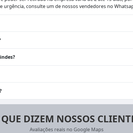
 de urgência, consulte um de nossos vendedores no Whatsa
?
rindes?
?
 QUE DIZEM NOSSOS CLIENT
Avaliações reais no Google Maps